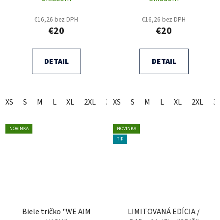
€16,26 bez DPH
€16,26 bez DPH
€20
€20
DETAIL
DETAIL
XS
S
M
L
XL
2XL
3XL
XS
S
M
L
XL
2XL
3
NOVINKA
NOVINKA
TIP
Biele tričko "WE AIM
LIMITOVANÁ EDÍCIA /