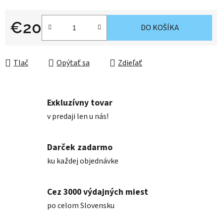
€20
DO KOŠÍKA
Jednotková cena:
Tlač
Opýtať sa
Zdieľať
Exkluzívny tovar
v predaji len u nás!
Darček zadarmo
ku každej objednávke
Cez 3000 výdajných miest
po celom Slovensku