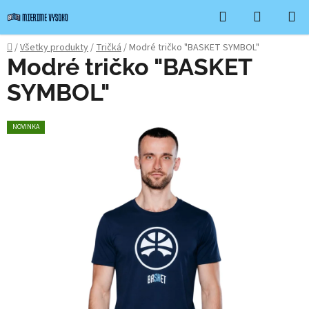
Prejsť
Hľadať
NÁKUP
na
KOŠÍK
obsah
Domov
/
Všetky produkty
/
Tričká
/
Modré tričko "BASKET SYMBOL"
Modré tričko "BASKET
SYMBOL"
NOVINKA