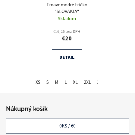
Tmavomodré tričko
"SLOVAKIA"
Skladom
€16,26 bez DPH
€20
DETAIL
XS
S
M
L
XL
2XL
3XL
Z
á
Nákupný košík
p
ä
0
KS /
€0
t