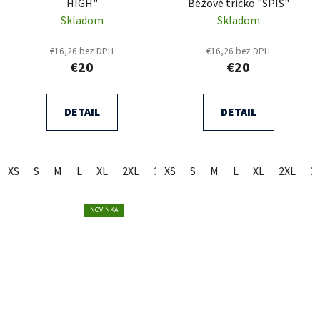
HIGH"
Béžové tričko "SPIŠ"
Skladom
Skladom
€16,26 bez DPH
€16,26 bez DPH
€20
€20
DETAIL
DETAIL
XS
S
M
L
XL
2XL
3XL
XS
S
M
L
XL
2XL
3
NOVINKA