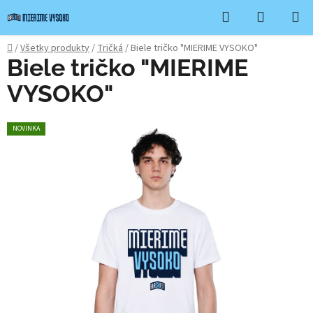
Prejsť
Hľadať
NÁKUP
na
KOŠÍK
obsah
Domov
/
Všetky produkty
/
Tričká
/
Biele tričko "MIERIME VYSOKO"
Biele tričko "MIERIME
VYSOKO"
NOVINKA