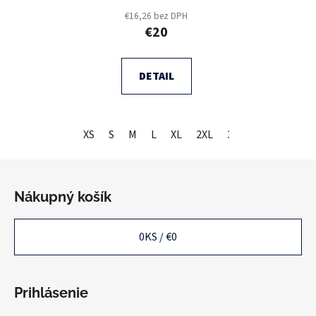
€16,26 bez DPH
€20
DETAIL
XS
S
M
L
XL
2XL
3XL
Z
á
Nákupný košík
p
ä
0
KS /
€0
t
i
e
Prihlásenie