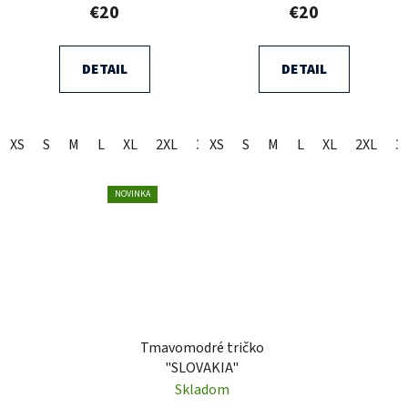
€20
€20
DETAIL
DETAIL
XS
S
M
L
XL
2XL
3XL
XS
S
M
L
XL
2XL
3
NOVINKA
Tmavomodré tričko
"SLOVAKIA"
Skladom