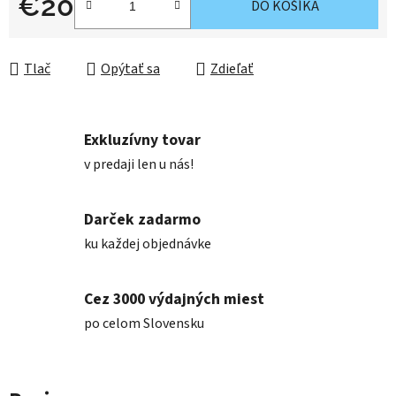
€20
DO KOŠÍKA
Jednotková cena:
Tlač
Opýtať sa
Zdieľať
Exkluzívny tovar
v predaji len u nás!
Darček zadarmo
ku každej objednávke
Cez 3000 výdajných miest
po celom Slovensku