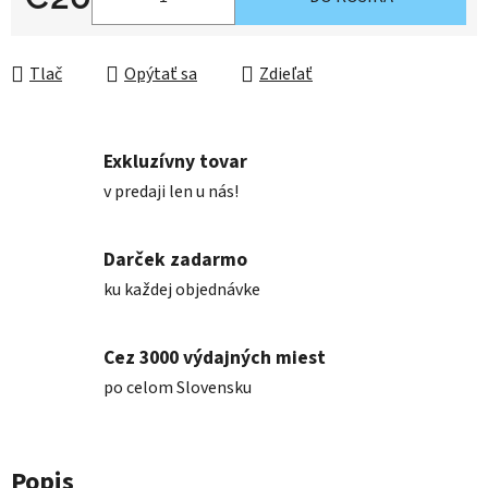
Jednotková cena:
Tlač
Opýtať sa
Zdieľať
Exkluzívny tovar
v predaji len u nás!
Darček zadarmo
ku každej objednávke
Cez 3000 výdajných miest
po celom Slovensku
Popis