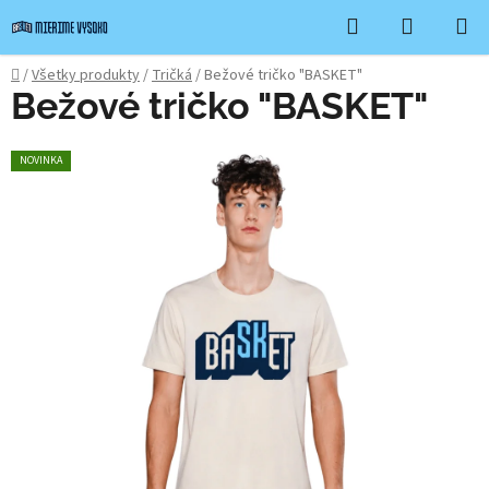
Prejsť
Hľadať
NÁKUP
na
KOŠÍK
obsah
Domov
/
Všetky produkty
/
Tričká
/
Bežové tričko "BASKET"
Bežové tričko "BASKET"
NOVINKA