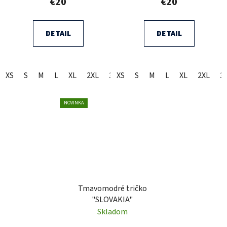
€20
€20
DETAIL
DETAIL
XS
S
M
L
XL
2XL
3XL
XS
S
M
L
XL
2XL
3
NOVINKA
Tmavomodré tričko
"SLOVAKIA"
Skladom