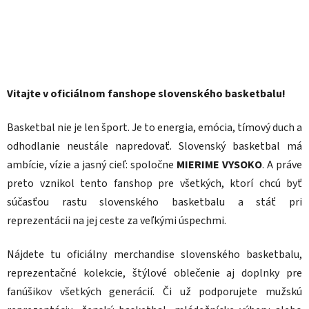
Vitajte v oficiálnom fanshope slovenského basketbalu!
Basketbal nie je len šport. Je to energia, emócia, tímový duch a
odhodlanie neustále napredovať. Slovenský basketbal má
ambície, vízie a jasný cieľ: spoločne
MIERIME VYSOKO
. A práve
preto vznikol tento fanshop pre všetkých, ktorí chcú byť
súčasťou rastu slovenského basketbalu a stáť pri
reprezentácii na jej ceste za veľkými úspechmi.
Nájdete tu oficiálny merchandise slovenského basketbalu,
reprezentačné kolekcie, štýlové oblečenie aj doplnky pre
fanúšikov všetkých generácií. Či už podporujete mužskú