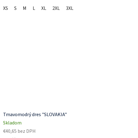
XS
S
M
L
XL
2XL
3XL
Tmavomodrý dres "SLOVAKIA"
Skladom
€40,65 bez DPH