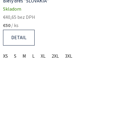
Biely dres "SLOVAKIA"
Skladom
€40,65 bez DPH
€50
/ ks
DETAIL
XS
S
M
L
XL
2XL
3XL