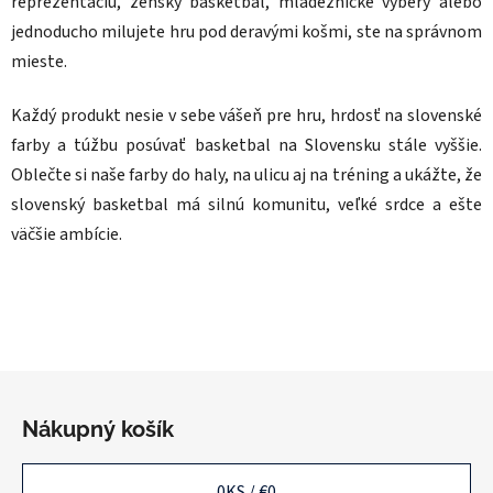
reprezentáciu, ženský basketbal, mládežnícke výbery alebo
jednoducho milujete hru pod deravými košmi, ste na správnom
mieste.
Každý produkt nesie v sebe vášeň pre hru, hrdosť na slovenské
farby a túžbu posúvať basketbal na Slovensku stále vyššie.
Oblečte si naše farby do haly, na ulicu aj na tréning a ukážte, že
slovenský basketbal má silnú komunitu, veľké srdce a ešte
väčšie ambície.
Z
á
Nákupný košík
p
ä
0
KS /
€0