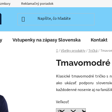
 zmluvy
Reklamačný poriadok
y
Vstupenky na zápasy Slovenska
Kontakt
Domov
/
Všetky produkty
/
Tričká
/
Tmavom
Tmavomodré t
Klasické tmavomodré tričko s
ako ukázať podporu slovensk
každodenné nosenie aj na fanúšik
Veľkosť