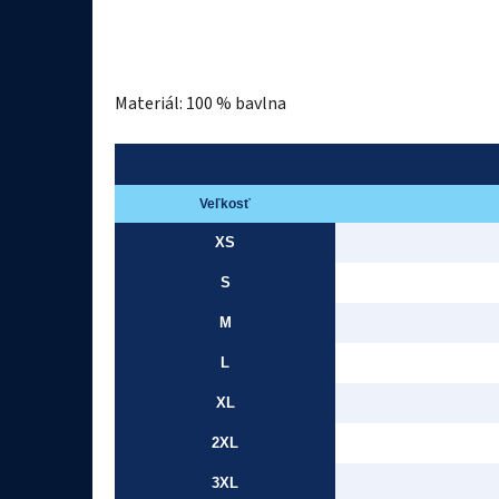
Materiál: 100 % bavlna
Veľkosť
XS
S
M
L
XL
2XL
3XL