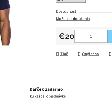
Dostupnosť
Možnosti doručenia
€20
Jednotková cena:
Tlač
Opýtať sa
Darček zadarmo
ku každej objednávke