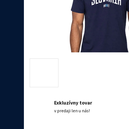
Exkluzívny tovar
v predaji len u nás!