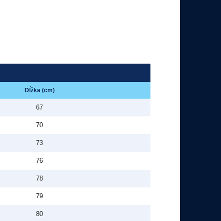
Dĺžka (cm)
67
70
73
76
78
79
80