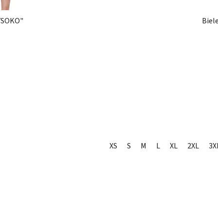
VYSOKO"
Biel
XS
S
M
L
XL
2XL
3X