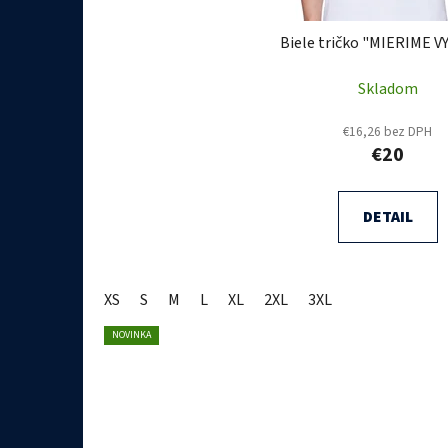
Biele tričko "MIERIME 
Skladom
€16,26 bez DPH
€20
DETAIL
XS
S
M
L
XL
2XL
3XL
NOVINKA