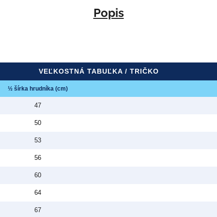
Popis
VEĽKOSTNÁ TABUĽKA / TRIČKO
½ šírka hrudníka (cm)
47
50
53
56
60
64
67