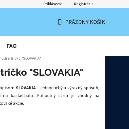
Prihlásenie
Registrácia
PRÁZDNY KOŠÍK
NÁKUPNÝ
KOŠÍK
FAQ
odré tričko "SLOVAKIA"
ričko "SLOVAKIA"
 nápisom
SLOVAKIA
- jednoduchý a výrazný spôsob,
ému basketbalu. Pohodlný strih je vhodný na
ovské akcie.