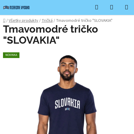
Prejsť
Hľadať
NÁKUP
na
KOŠÍK
obsah
Domov
/
Všetky produkty
/
Tričká
/
Tmavomodré tričko "SLOVAKIA"
Tmavomodré tričko
"SLOVAKIA"
NOVINKA