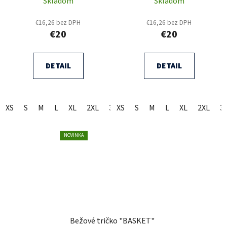
Skladom
Skladom
€16,26 bez DPH
€16,26 bez DPH
€20
€20
DETAIL
DETAIL
XS
S
M
L
XL
2XL
3XL
XS
S
M
L
XL
2XL
3
NOVINKA
Bežové tričko "BASKET"