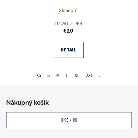
Skladom
€16,26 bez DPH
€20
DETAIL
XS
S
M
L
XL
2XL
3XL
Z
á
Nákupný košík
p
ä
0
KS /
€0
t
i
e