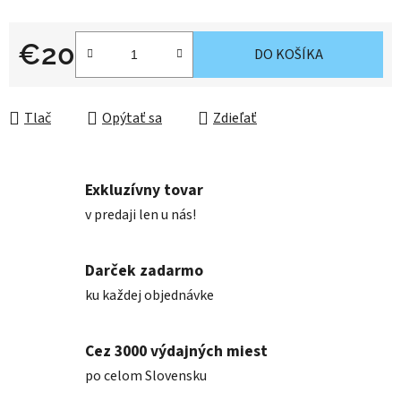
€20
DO KOŠÍKA
Jednotková cena:
Tlač
Opýtať sa
Zdieľať
Exkluzívny tovar
v predaji len u nás!
Darček zadarmo
ku každej objednávke
Cez 3000 výdajných miest
po celom Slovensku