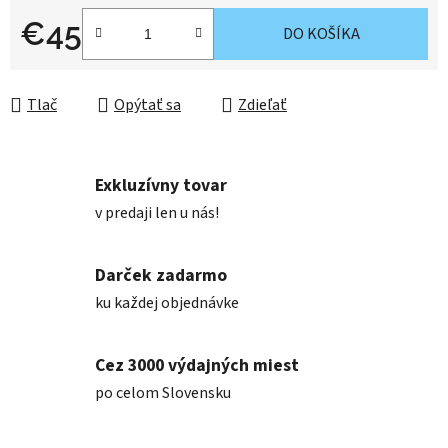
€45
DO KOŠÍKA
Jednotková cena:
Tlač
Opýtať sa
Zdieľať
Exkluzívny tovar
v predaji len u nás!
Darček zadarmo
ku každej objednávke
Cez 3000 výdajných miest
po celom Slovensku