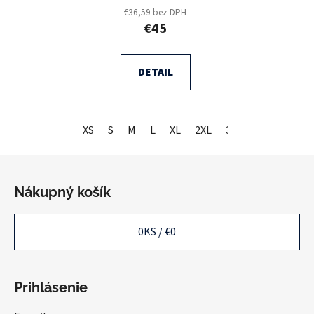
€36,59 bez DPH
€45
DETAIL
XS
S
M
L
XL
2XL
3XL
Z
á
Nákupný košík
p
ä
0
KS /
€0
t
i
e
Prihlásenie