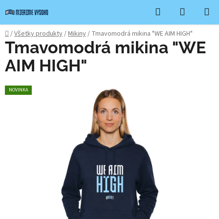
Prejsť
Hľadať
NÁKUP
na
KOŠÍK
obsah
Domov
/
Všetky produkty
/
Mikiny
/
Tmavomodrá mikina "WE AIM HIGH"
Tmavomodrá mikina "WE
AIM HIGH"
NOVINKA