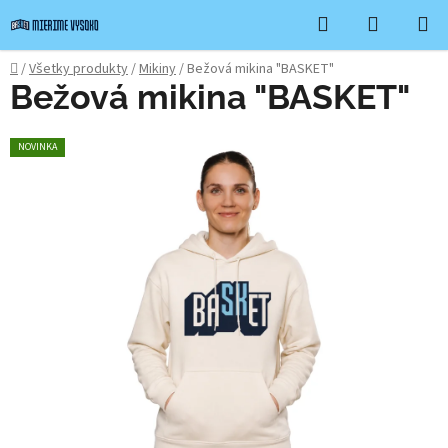
Prejsť
Hľadať
NÁKUP
na
KOŠÍK
obsah
Domov
/
Všetky produkty
/
Mikiny
/
Bežová mikina "BASKET"
Bežová mikina "BASKET"
NOVINKA