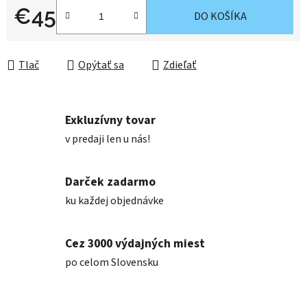
€45
DO KOŠÍKA
Jednotková cena:
Tlač
Opýtať sa
Zdieľať
Exkluzívny tovar
v predaji len u nás!
Darček zadarmo
ku každej objednávke
Cez 3000 výdajných miest
po celom Slovensku