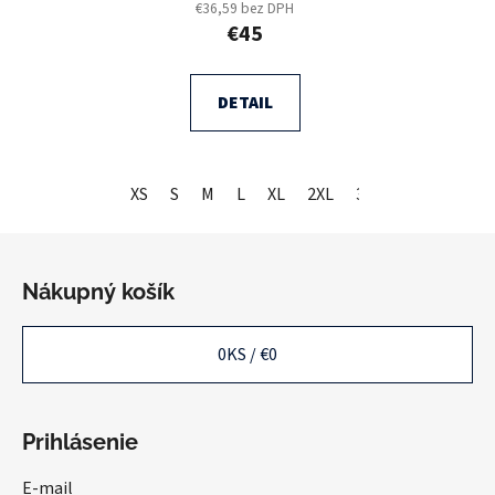
€36,59 bez DPH
€45
DETAIL
XS
S
M
L
XL
2XL
3XL
Z
á
Nákupný košík
p
ä
0
KS /
€0
t
i
e
Prihlásenie
E-mail