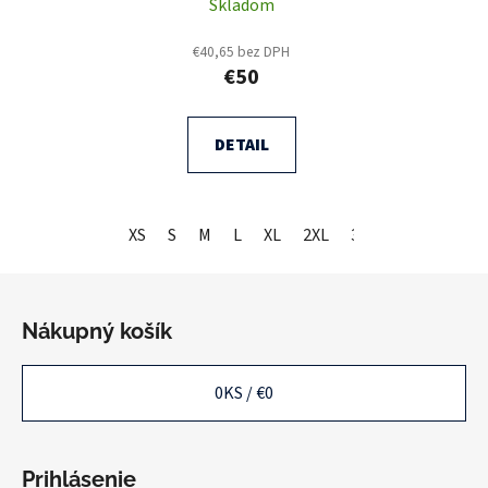
Skladom
€40,65 bez DPH
€50
DETAIL
XS
S
M
L
XL
2XL
3XL
Z
á
Nákupný košík
p
ä
0
KS /
€0
t
i
e
Prihlásenie