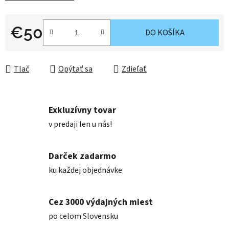
€50
DO KOŠÍKA
Jednotková cena:
Tlač
Opýtať sa
Zdieľať
Exkluzívny tovar
v predaji len u nás!
Darček zadarmo
ku každej objednávke
Cez 3000 výdajných miest
po celom Slovensku