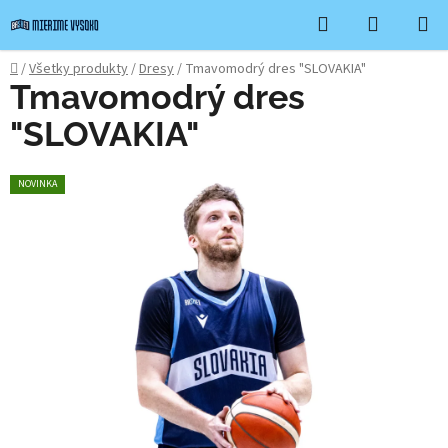
Prejsť
Hľadať
NÁKUP
na
KOŠÍK
obsah
Domov
/
Všetky produkty
/
Dresy
/
Tmavomodrý dres "SLOVAKIA"
Tmavomodrý dres
"SLOVAKIA"
NOVINKA