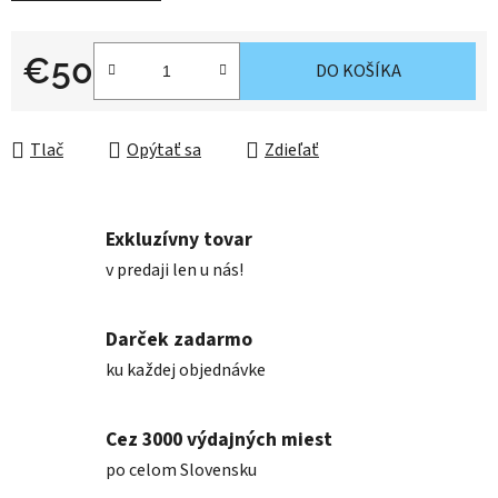
€50
DO KOŠÍKA
Jednotková cena:
Tlač
Opýtať sa
Zdieľať
Exkluzívny tovar
v predaji len u nás!
Darček zadarmo
ku každej objednávke
Cez 3000 výdajných miest
po celom Slovensku