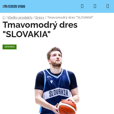
Prejsť
Hľadať
NÁKUP
na
KOŠÍK
obsah
Domov
/
Všetky produkty
/
Dresy
/
Tmavomodrý dres "SLOVAKIA"
Tmavomodrý dres
"SLOVAKIA"
NOVINKA