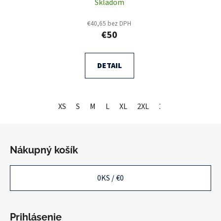
Skladom
€40,65 bez DPH
€50
DETAIL
XS
S
M
L
XL
2XL
3XL
Z
á
Nákupný košík
p
ä
0
KS /
€0
t
i
e
Prihlásenie